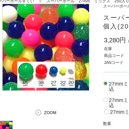
ーパーボールすくい ＞ スーパーボール 27mm ミックス 250入
スーパーボー
スーパー
個入(2
3,280円
在庫
商品コード
JANコード
27mmミ
込
27mmミ
込
27mm
ZOOM
数量