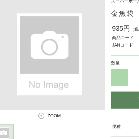
スーパーボー
金魚袋
935円
（税
商品コード
JANコード
数量
-
ZOOM
便種