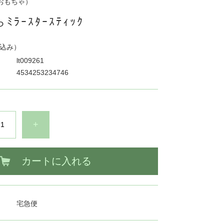
おもちゃ）
ﾗｰｽﾀｰｽﾃｨｯｸ
込み）
lt009261
4534253234746
+
カートに入れる
宅急便