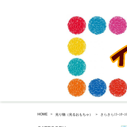
HOME
光り物（光るおもちゃ）
きらきらﾐﾗｰｽﾀｰｽﾃ