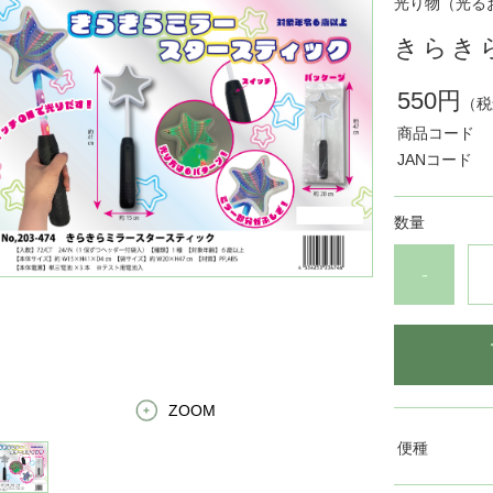
光り物（光る
きらきらﾐ
550円
（税
商品コード
JANコード
数量
-
ZOOM
便種